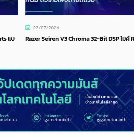
23/07/2026
ts แบ
Razer Seiren V3 Chroma 32-Bit DSP ไมค์ 