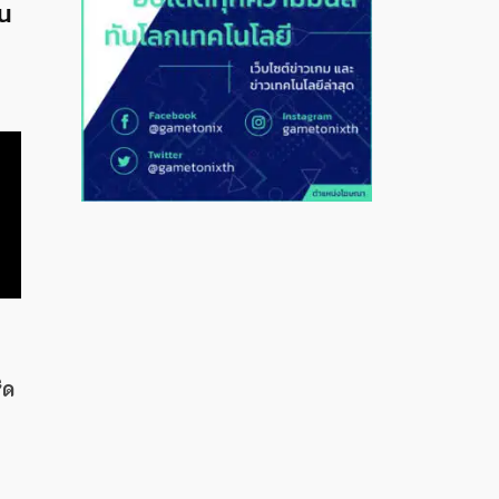
้น
ม
ิด