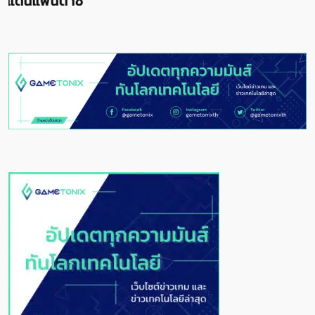
แดนแฟนตาซี