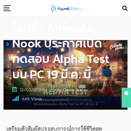
ย่อส่วนผจญภัยใน
โลกจิ๋ว Animula
Nook ประกาศเปิด
ทดสอบ Alpha Test
บน PC 19 มี.ค. นี้
12/03/2026
by
Game Tonix
665
Views
เตรียมตัวสัมผัสประสบการณ์การใช้ชีวิตสุด