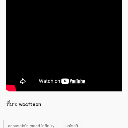
ที่มา:
wccftech
assassin’s creed infinity
ubisoft