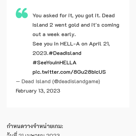
You asked for it, you got it. Dead
Island 2 went gold and it's coming
out a week early.
See you in HELL-A on April 21,
2023.
#DeadIsland
#SeeYouInHELLA
pic.twitter.com/8Gu28bIcUS
— Dead Island (@deadislandgame)
February 13, 2023
กำหนดวางจำหน่ายเกม:
วันที่ 21 เมษายน 2023