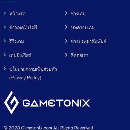
หน้าแรก
ข่าวเกม
ข่าวเทคโนโลยี
บทความเกม
รีวิวเกม
ข่าวประชาสัมพันธ์
เกมมิ่งเกียร์
ติดต่อเรา
นโยบายความเป็นส่วนตัว
(Privacy Policy)
© 2023 Gametonix.com All Rights Reserved