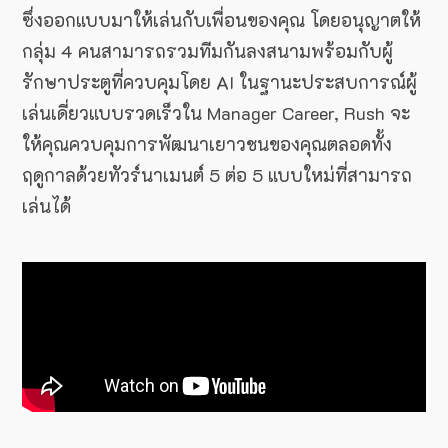
ซึ่งออกแบบมาให้เล่นกับเพื่อนของคุณ โดยอนุญาตให้
กลุ่ม 4 คนสามารถรวมทีมกันลงสนามพร้อมกับผู้
รักษาประตูที่ควบคุมโดย AI ในฐานะประสบการณ์ผู้
เล่นเดี่ยวแบบรวดเร็วใน Manager Career, Rush จะ
ให้คุณควบคุมการพัฒนาเยาวชนของคุณตลอดทั้ง
ฤดูกาลด้วยทัวร์นาเมนต์ 5 ต่อ 5 แบบใหม่ที่สามารถ
เล่นได้