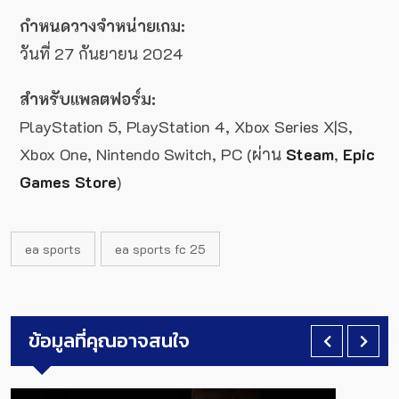
กำหนดวางจำหน่ายเกม:
วันที่ 27 กันยายน 2024
สำหรับแพลตฟอร์ม:
PlayStation 5, PlayStation 4, Xbox Series X|S,
Xbox One, Nintendo Switch, PC (ผ่าน
Steam
,
Epic
Games Store
)
ea sports
ea sports fc 25
ข้อมูลที่คุณอาจสนใจ