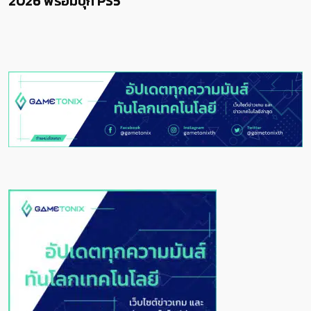
เผยเมือง Bloodstone สุดดาร์กแ
หนองน้ำ