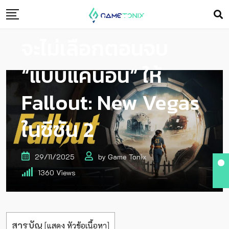
Amazon’s Fallout
จะไม่เลือกตอนจบ
“แบบแคนอน” ให้
Fallout: New Vegas
ในซีซัน 2
29/11/2025
by
Game Tonix
1360
Views
สารบัญ
[
แสดง หัวข้อเนื้อหา
]