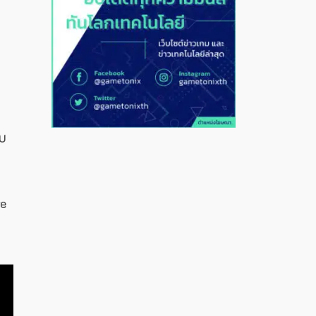
ับ
re