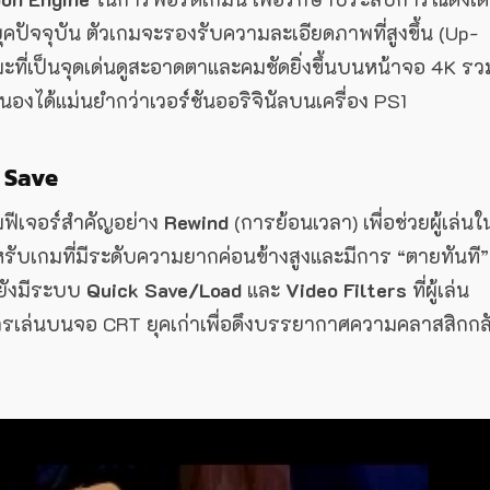
์ยุคปัจจุบัน ตัวเกมจะรองรับความละเอียดภาพที่สูงขึ้น (Up-
มะที่เป็นจุดเด่นดูสะอาดตาและคมชัดยิ่งขึ้นบนหน้าจอ 4K รว
ได้แม่นยำกว่าเวอร์ชันออริจินัลบนเครื่อง PS1
k Save
ิ่มฟีเจอร์สำคัญอย่าง
Rewind
(การย้อนเวลา) เพื่อช่วยผู้เล่นใ
หรับเกมที่มีระดับความยากค่อนข้างสูงและมีการ “ตายทันที”
้ยังมีระบบ
Quick Save/Load
และ
Video Filters
ที่ผู้เล่น
รเล่นบนจอ CRT ยุคเก่าเพื่อดึงบรรยากาศความคลาสสิกกล