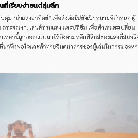
ี่เรียบง่ายแต่ลุ่มลึก
ุม “ลำแสงอาทิตย์” เพื่อส่งต่อไปยังเป้าหมายที่กำหนด ผู้
 กระจกเงา, เลนส์รวมแสง และปริซึม เพื่อหักเหและเปลี่ยน
เหล่านี้ถูกออกแบบมาให้อิงตามหลักฟิสิกส์ของแสงที่สมจริ
ึกที่น่าพึงพอใจและท้าทายจินตนาการของผู้เล่นในการมองหา