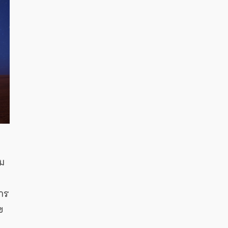
สม
การ
ข