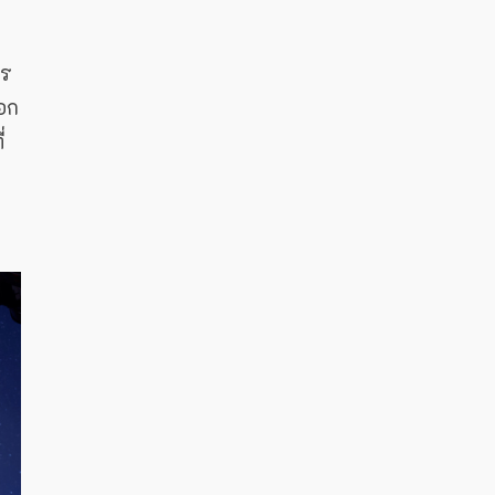
าร
อก
่