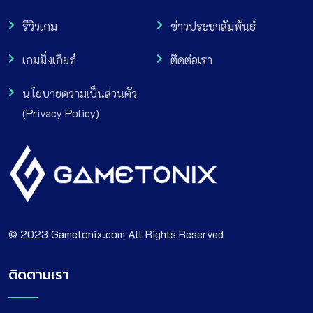
รีวิวเกม
ข่าวประชาสัมพันธ์
เกมมิ่งเกียร์
ติดต่อเรา
นโยบายความเป็นส่วนตัว
(Privacy Policy)
© 2023 Gametonix.com All Rights Reserved
ติดตามเรา