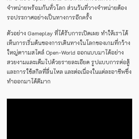
จำหน่ายพร้อมกันทั่วโลก ส่วนวันที่วางจำหน่ายต้อง
รอประกาศอย่างเป็นทางการอีกครั้ง
ตัวอย่าง Gameplay ที่ได้รับการเปิดเผย ทำให้เราได้
เห็นการเริ่มต้นของการเดินทางในโลกของเกมที่กว้าง
ใหญ่ตาามสไตล์ Open-World ออกแบบมาได้อย่าง
สวยงามและเต็มไปด้วยรายละเอียด รูปแบบการต่อสู้
และการใช้สกิลที่ลื่นไหล และต่อเนื่องในแต่ละอาชีพซึ่ง
ทำออกมาได้ดีมาก