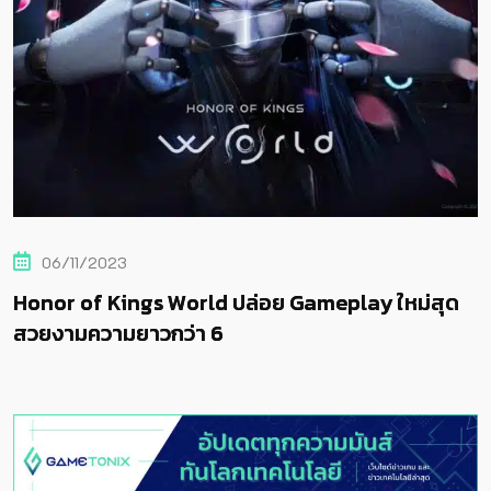
06/11/2023
Honor of Kings World ปล่อย Gameplay ใหม่สุด
สวยงามความยาวกว่า 6