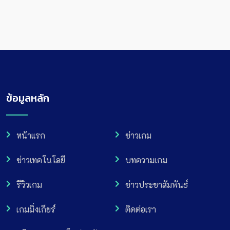
ข้อมูลหลัก
หน้าแรก
ข่าวเกม
ข่าวเทคโนโลยี
บทความเกม
รีวิวเกม
ข่าวประชาสัมพันธ์
เกมมิ่งเกียร์
ติดต่อเรา