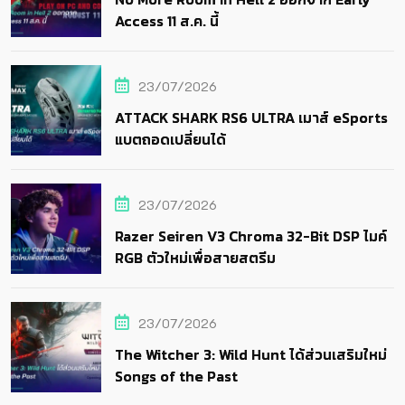
Access 11 ส.ค. นี้
23/07/2026
ATTACK SHARK RS6 ULTRA เมาส์ eSports
แบตถอดเปลี่ยนได้
23/07/2026
Razer Seiren V3 Chroma 32-Bit DSP ไมค์
RGB ตัวใหม่เพื่อสายสตรีม
23/07/2026
The Witcher 3: Wild Hunt ได้ส่วนเสริมใหม่
Songs of the Past