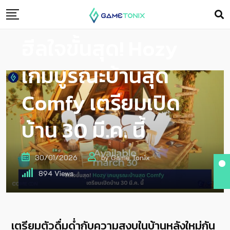
ฮีลใจขั้นสุด! Hozy
เกมบูรณะบ้านสุด
Comfy เตรียมเปิด
บ้าน 30 มี.ค. นี้
30/01/2026
by
Game Tonix
894
Views
เตรียมตัวดื่มด่ำกับความสงบในบ้านหลังใหม่กัน