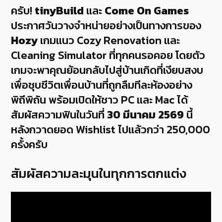
ครับ!
tinyBuild
และ
Come On Games
ประกาศวันวางจำหน่ายอย่างเป็นทางการของ
Hozy
เกมแนว Cozy Renovation และ
Cleaning Simulator ที่ทุกคนรอคอย โดยตัว
เกมจะพาคุณย้อนกลับไปสู่บ้านเกิดที่เงียบสงบ
เพื่อชุบชีวิตเพื่อนบ้านที่ถูกลืมทีละห้องอย่าง
พิถีพิถัน พร้อมเปิดให้ชาว PC และ Mac ได้
สัมผัสความฟินในวันที่
30 มีนาคม 2569
นี้
หลังกวาดยอด Wishlist ไปแล้วกว่า 250,000
ครั้งครับ
สัมผัสความละมุนในทุกการตกแต่ง