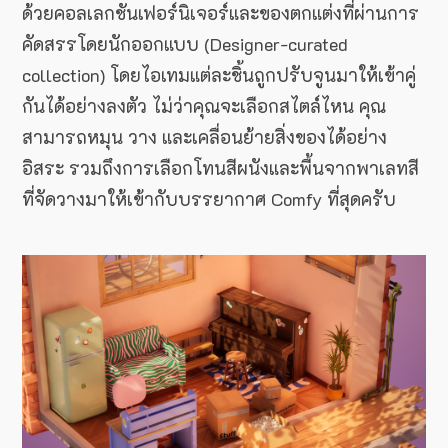
ด้วยคอลเลกชันเฟอร์นิเจอร์และของตกแต่งที่ผ่านการ
คัดสรรโดยนักออกแบบ (Designer-curated
collection) โดยไอเทมแต่ละชิ้นถูกปรับจูนมาให้เข้าคู่
กันได้อย่างลงตัว ไม่ว่าคุณจะเลือกสไตล์ไหน คุณ
สามารถหมุน วาง และเคลื่อนย้ายสิ่งของได้อย่าง
อิสระ รวมถึงการเลือกโทนสีผนังและพื้นจากพาเลทสี
ที่จัดวางมาให้เข้ากับบรรยากาศ Comfy ที่สุดครับ