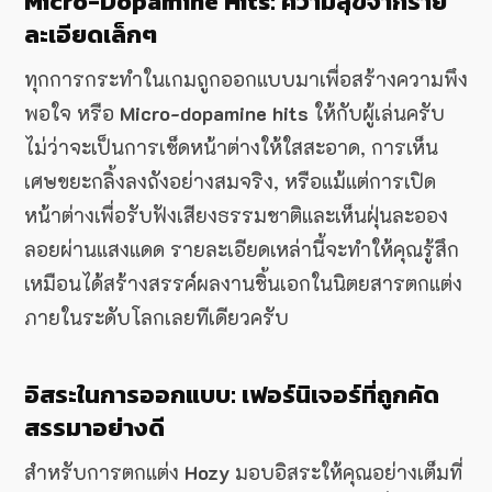
Micro-Dopamine Hits: ความสุขจากราย
ละเอียดเล็กๆ
ทุกการกระทำในเกมถูกออกแบบมาเพื่อสร้างความพึง
พอใจ หรือ
Micro-dopamine hits
ให้กับผู้เล่นครับ
ไม่ว่าจะเป็นการเช็ดหน้าต่างให้ใสสะอาด, การเห็น
เศษขยะกลิ้งลงถังอย่างสมจริง, หรือแม้แต่การเปิด
หน้าต่างเพื่อรับฟังเสียงธรรมชาติและเห็นฝุ่นละออง
ลอยผ่านแสงแดด รายละเอียดเหล่านี้จะทำให้คุณรู้สึก
เหมือนได้สร้างสรรค์ผลงานชิ้นเอกในนิตยสารตกแต่ง
ภายในระดับโลกเลยทีเดียวครับ
อิสระในการออกแบบ: เฟอร์นิเจอร์ที่ถูกคัด
สรรมาอย่างดี
สำหรับการตกแต่ง
Hozy
มอบอิสระให้คุณอย่างเต็มที่