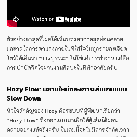
ตัวอย่างล่าสุดที่เผยให้เห็นบรรยากาศสุดผ่อนคลาย
และกลไกการตกแต่งภายในที่ใส่ใจในทุกรายละเอียด
โชว์ให้เห็นว่า “การบูรณะ” ไม่ใช่แค่การทำงาน แต่คือ
การบำบัดจิตใจผ่านงานศิลปะในที่พักอาศัยครับ
Hozy Flow: นิยามใหม่ของการเล่นเกมแบบ
Slow Down
หัวใจสำคัญของ
Hozy
คือระบบที่ผู้พัฒนาเรียกว่า
“Hozy Flow”
ซึ่งออกแบบมาเพื่อให้ผู้เล่นได้ผ่อน
คลายอย่างแท้จริงครับ ในเกมนี้จะไม่มีการจำกัดเวลา