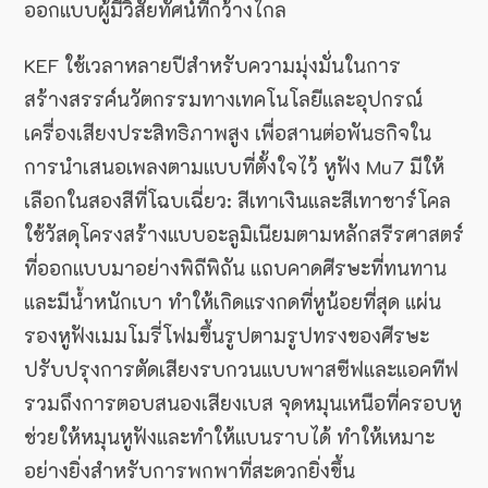
ออกแบบผู้มีวิสัยทัศน์ที่กว้างไกล
KEF ใช้เวลาหลายปีสำหรับความมุ่งมั่นในการ
สร้างสรรค์นวัตกรรมทางเทคโนโลยีและอุปกรณ์
เครื่องเสียงประสิทธิภาพสูง เพื่อสานต่อพันธกิจใน
การนำเสนอเพลงตามแบบที่ตั้งใจไว้ หูฟัง Mu7 มีให้
เลือกในสองสีที่โฉบเฉี่ยว: สีเทาเงินและสีเทาชาร์โคล
ใช้วัสดุโครงสร้างแบบอะลูมิเนียมตามหลักสรีรศาสตร์
ที่ออกแบบมาอย่างพิถีพิถัน แถบคาดศีรษะที่ทนทาน
และมีน้ำหนักเบา ทำให้เกิดแรงกดที่หูน้อยที่สุด แผ่น
รองหูฟังเมมโมรี่โฟมขึ้นรูปตามรูปทรงของศีรษะ
ปรับปรุงการตัดเสียงรบกวนแบบพาสซีฟและแอคทีฟ
รวมถึงการตอบสนองเสียงเบส จุดหมุนเหนือที่ครอบหู
ช่วยให้หมุนหูฟังและทำให้แบนราบได้ ทำให้เหมาะ
อย่างยิ่งสำหรับการพกพาที่สะดวกยิ่งขึ้น