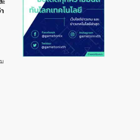
ละ
่า
าม