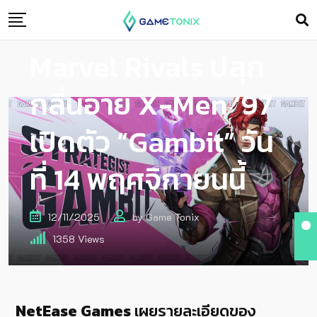
Marvel Rivals ปลุก
กลิ่นอาย X-Men ’97
เปิดตัว “Gambit” วัน
ที่ 14 พฤศจิกายนนี้
12/11/2025
by
Game Tonix
1358
Views
NetEase Games
เผยรายละเอียดของ