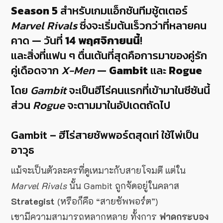
Season 5
สำหรับเกมแอ็กชันทีมชู้ตเตอร์
Marvel Rivals
ซึ่งจะเริ่มต้นเร็วกว่าที่หลายคน
คาด — วันที่
14 พฤศจิกายนนี้
!
และสิ่งที่แฟน ๆ ตื่นเต้นที่สุดคือการมาของคู่รัก
คู่เดือดจาก
X-Men
—
Gambit
และ
Rogue
โดย
Gambit
จะเป็นฮีโร่คนแรกที่เข้ามาในซีซันนี้
ส่วน
Rogue
จะตามมาในอัปเดตถัดไป
Gambit – ฮีโร่สายซัพพอร์ตสุดเท่ ใช้ไพ่เป็น
อาวุธ
แม้จะเป็นตัวละครที่ดูเหมาะกับสายโจมตี แต่ใน
Marvel Rivals
นั้น Gambit ถูกจัดอยู่ในคลาส
Strategist
(หรือก็คือ “สายซัพพอร์ต”)
เขามีความสามารถหลากหลาย ทั้งการ
ฟาดกระบอง