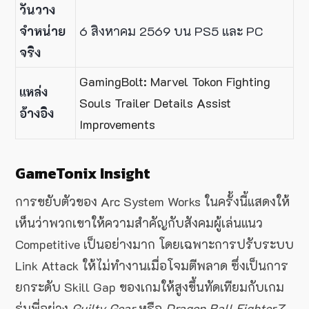
วันวาง
จำหน่าย
6 สิงหาคม 2569 บน PS5 และ PC
จริง
GamingBolt: Marvel Tokon Fighting
แหล่ง
Souls Trailer Details Assist
อ้างอิง
Improvements
GameTonix Insight
การขยับตัวของ Arc System Works ในครั้งนี้แสดงให้
เห็นว่าพวกเขาให้ความสำคัญกับสังคมผู้เล่นแนว
Competitive เป็นอย่างมาก โดยเฉพาะการปรับระบบ
Link Attack ให้ไม่ทำงานเมื่อโจมตีพลาด ซึ่งเป็นการ
ยกระดับ Skill Gap ของเกมให้สูงขึ้นทัดเทียมกับเกม
รุ่นพี่อย่าง
Guilty Gear
หรือ
Dragon Ball FighterZ