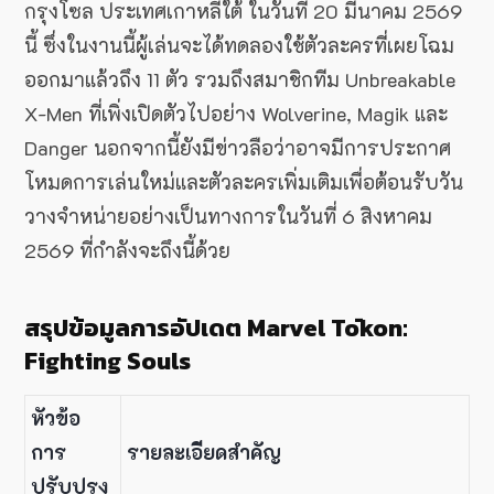
กรุงโซล ประเทศเกาหลีใต้ ในวันที่ 20 มีนาคม 2569
นี้ ซึ่งในงานนี้ผู้เล่นจะได้ทดลองใช้ตัวละครที่เผยโฉม
ออกมาแล้วถึง 11 ตัว รวมถึงสมาชิกทีม Unbreakable
X-Men ที่เพิ่งเปิดตัวไปอย่าง Wolverine, Magik และ
Danger นอกจากนี้ยังมีข่าวลือว่าอาจมีการประกาศ
โหมดการเล่นใหม่และตัวละครเพิ่มเติมเพื่อต้อนรับวัน
วางจำหน่ายอย่างเป็นทางการในวันที่ 6 สิงหาคม
2569 ที่กำลังจะถึงนี้ด้วย
สรุปข้อมูลการอัปเดต Marvel Tōkon:
Fighting Souls
หัวข้อ
การ
รายละเอียดสำคัญ
ปรับปรุง