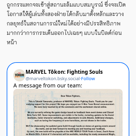
ถูกกระแทกจะเข้าสู่สถานะล้มแบบสมบูรณ์ ซึ่งจะเปิด
โอกาสให้ผู้เล่นทั้งสองฝ่ายได้กลับมาตั้งหลักและวาง
กลยุทธ์ในสถานการณ์ใหม่ได้อย่างมีประสิทธิภาพ
มากกว่าการกระเด็นออกไปเฉยๆ แบบในบิลด์ก่อน
หน้า