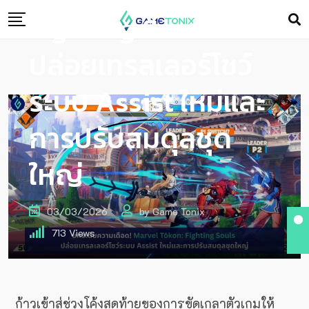
Fighting Souls
ปล่อยเทรลเลอร์โชว์
ระบบ Assist ใหม่และ
การปรับสมดุลชุด
ใหญ่
03/03/2026
by
Game Tonix
713
Views
ก้าวเข้าสู่ช่วงโค้งสุดท้ายของการขัดเกลาตัวเกมให้