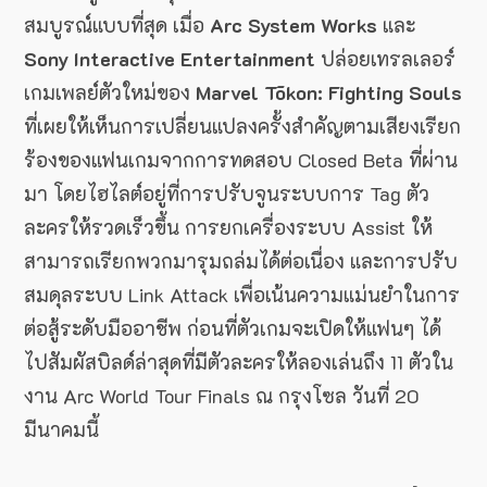
สมบูรณ์แบบที่สุด เมื่อ
Arc System Works
และ
Sony Interactive Entertainment
ปล่อยเทรลเลอร์
เกมเพลย์ตัวใหม่ของ
Marvel Tōkon: Fighting Souls
ที่เผยให้เห็นการเปลี่ยนแปลงครั้งสำคัญตามเสียงเรียก
ร้องของแฟนเกมจากการทดสอบ Closed Beta ที่ผ่าน
มา โดยไฮไลต์อยู่ที่การปรับจูนระบบการ Tag ตัว
ละครให้รวดเร็วขึ้น การยกเครื่องระบบ Assist ให้
สามารถเรียกพวกมารุมถล่มได้ต่อเนื่อง และการปรับ
สมดุลระบบ Link Attack เพื่อเน้นความแม่นยำในการ
ต่อสู้ระดับมืออาชีพ ก่อนที่ตัวเกมจะเปิดให้แฟนๆ ได้
ไปสัมผัสบิลด์ล่าสุดที่มีตัวละครให้ลองเล่นถึง 11 ตัวใน
งาน Arc World Tour Finals ณ กรุงโซล วันที่ 20
มีนาคมนี้