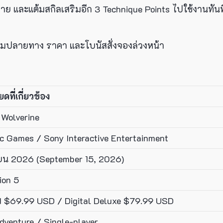
าย และแต้มสกิลเสริมอีก 3 Technique Points ไปใช้งานทันท
ดที่เกี่ยวข้อง
 Wolverine
c Games / Sony Interactive Entertainment
ยน 2026 (September 15, 2026)
ion 5
 $69.99 USD / Digital Deluxe $79.99 USD
dventure / Single-player