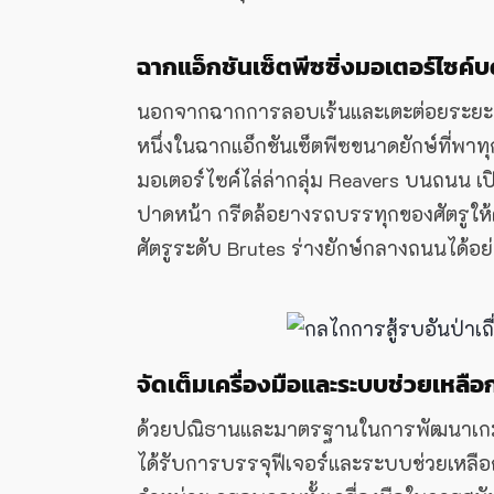
ฉากแอ็กชันเซ็ตพีซซิ่งมอเตอร์ไซค์
นอกจากฉากการลอบเร้นและเตะต่อยระยะป
หนึ่งในฉากแอ็กชันเซ็ตพีซขนาดยักษ์ที่พาท
มอเตอร์ไซค์ไล่ล่ากลุ่ม Reavers บนถนน เ
ปาดหน้า กรีดล้อยางรถบรรทุกของศัตรูให
ศัตรูระดับ Brutes ร่างยักษ์กลางถนนได้อย
จัดเต็มเครื่องมือและระบบช่วยเหลือก
ด้วยปณิธานและมาตรฐานในการพัฒนาเกมขอ
ได้รับการบรรจุฟีเจอร์และระบบช่วยเหลือการ