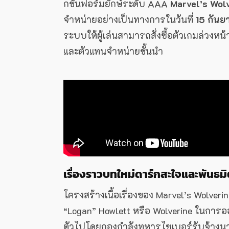
กชันฟอร์มยักษ์ระดับ AAA
Marvel’s Wol
จำหน่ายอย่างเป็นทางการในวันที่
15 กัน
ระบบให้ผู้เล่นสามารถสั่งซื้อตัวเกมล่วงหน้า
และตัวแทนจำหน่ายชั้นนำ
เรื่องราวบทใหม่ดาร์กสะใจและพันธม
โครงสร้างเนื้อเรื่องของ Marvel’s Wolveri
“Logan” Howlett หรือ Wolverine
ในการออก
ตัวไปโดยกองกำลังทหารไซเบอร์รับจ้างนามว่