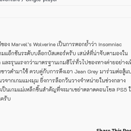
ของ Marvel’s Wolverine เป็นการตอกย้ำว่า Insomniac
มแอ็กชันระดับบล็อกบัสเตอร์ครับ เสน่ห์ที่น่าจับตามองใน
ืด และรุนแรงกว่ามาตรฐานเกมฮีโร่ทั่วไปของทางค่ายอย่างเ
ขาวดำมาใช้ ควบคู่กับการดึงเอา Jean Grey มาร่วมต่อสู้แ
กแนวจากเกมแมงมุม ยิ่งการล็อกวันวางจำหน่ายในช่วงกลาง
ี่จะเป็นเกมแม่เหล็กชิ้นสำคัญที่จะมาเขย่าตลาดคอนโซล PS5 
นครับ
Share This Pos