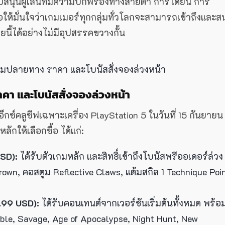
บสนุนผู้เล่นที่มีความบกพร่องทางสายตา การได้ยิน การ
ให้มั่นใจว่าเกมเมอร์ทุกกลุ่มทั่วโลกจะสามารถเข้าถึงและสน
ี้ได้อย่างไม่มีอุปสรรคขวางกั้น
า และโบนัสสั่งจองล่วงหน้า
ซ์คลูซีฟเฉพาะเครื่อง PlayStation 5 ในวันที่ 15 กันยายน
ักให้เลือกซื้อ ได้แก่:
SD):
ได้รับตัวเกมหลัก และสิทธิ์เข้าถึงโบนัสพรีออเดอร์ล่วง
own, คอสตูม Reflective Claws, แต้มสกิล 1 Technique Poi
.99 USD):
ได้รับคอนเทนต์จากเวอร์ชันเริ่มต้นทั้งหมด พร้อ
edible, Savage, Age of Apocalypse, Night Hunt, New