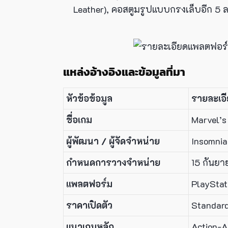
Leather), คอสตูมรูปแบบกรงเล็บอีก 5 ล
แหล่งอ้างอิงและข้อมูลที่มา
หัวข้อข้อมูล
รายละเอีย
ชื่อเกม
Marvel’s
ผู้พัฒนา / ผู้จัดจำหน่าย
Insomnia
กำหนดการวางจำหน่าย
15 กันยา
แพลตฟอร์ม
PlayStat
ราคาเปิดตัว
Standard
แนวเกมหลัก
Action-A