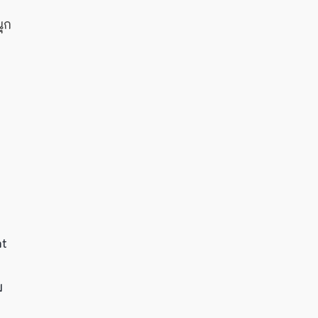
ุก
nt
ม