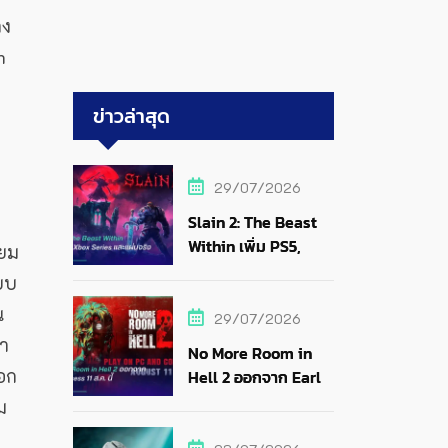
าง
n
ข่าวล่าสุด
29/07/2026
Slain 2: The Beast
Within เพิ่ม PS5,
ียม
Xbox Series และแผ่น
ะบบ
จริง
น
29/07/2026
่า
No More Room in
อก
Hell 2 ออกจาก Early
Access 11 ส.ค. นี้
ม