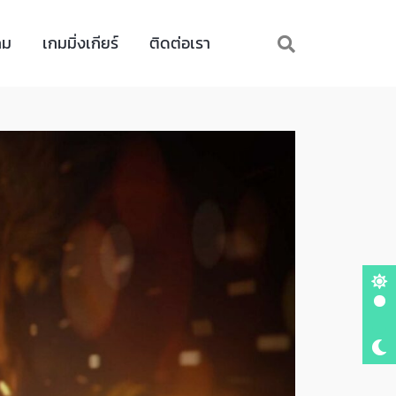
กม
เกมมิ่งเกียร์
ติดต่อเรา