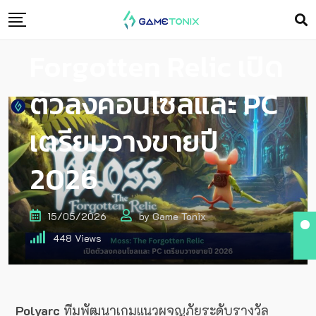
Moss: The
Forgotten Relic เปิด
ตัวลงคอนโซลและ PC
เตรียมวางขายปี
2026
15/05/2026
by
Game Tonix
448
Views
Polyarc
ทีมพัฒนาเกมแนวผจญภัยระดับรางวัล