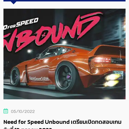
022
30/06/
Speed ​​Unbound เตรียมเปิดทดสอบเกม
EA อาจจะเ