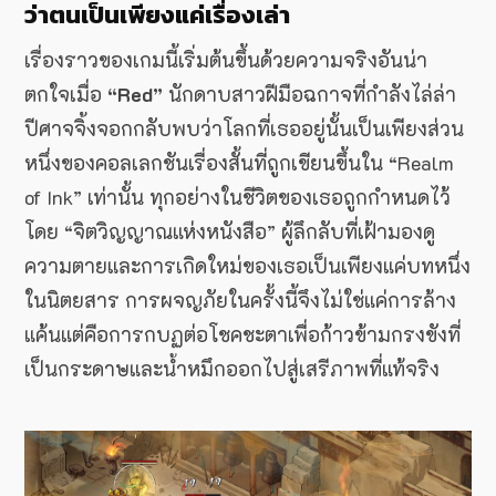
ว่าตนเป็นเพียงแค่เรื่องเล่า
เรื่องราวของเกมนี้เริ่มต้นขึ้นด้วยความจริงอันน่า
ตกใจเมื่อ
“Red”
นักดาบสาวฝีมือฉกาจที่กำลังไล่ล่า
ปีศาจจิ้งจอกกลับพบว่าโลกที่เธออยู่นั้นเป็นเพียงส่วน
หนึ่งของคอลเลกชันเรื่องสั้นที่ถูกเขียนขึ้นใน “Realm
of Ink” เท่านั้น ทุกอย่างในชีวิตของเธอถูกกำหนดไว้
โดย “จิตวิญญาณแห่งหนังสือ” ผู้ลึกลับที่เฝ้ามองดู
ความตายและการเกิดใหม่ของเธอเป็นเพียงแค่บทหนึ่ง
ในนิตยสาร การผจญภัยในครั้งนี้จึงไม่ใช่แค่การล้าง
แค้นแต่คือการกบฏต่อโชคชะตาเพื่อก้าวข้ามกรงขังที่
เป็นกระดาษและน้ำหมึกออกไปสู่เสรีภาพที่แท้จริง