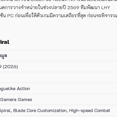
กำหนดการวางจำหน่ายในช่วงปลายปี 2569 ทีมพัฒนา LHY
์ชัน PC ก่อนเพื่อให้ตัวเกมมีความเสถียรที่สุด ก่อนจะพิจาร
iral
อมูล
9 (2026)
guelike Action
/ Gamera Games
piral, Blade Core Customization, High-speed Combat