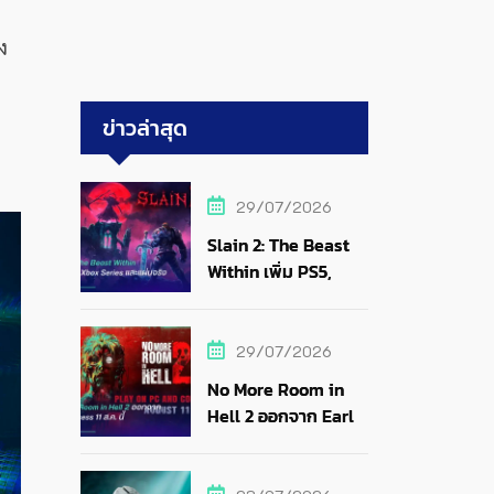
ง
ี
ข่าวล่าสุด
29/07/2026
Slain 2: The Beast
Within เพิ่ม PS5,
Xbox Series และแผ่น
จริง
29/07/2026
No More Room in
Hell 2 ออกจาก Early
Access 11 ส.ค. นี้