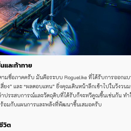
ั้นและท้าทาย
ามชื่อภาคครับ มันคือระบบ Roguelike ที่ได้รับการออกแ
เสี่ยง” และ “ผลตอบแทน” ยิ่งคุณเดินหน้าลึกเข้าไปในวังวน
่ค่าประสบการณ์และวัตถุดิบที่ได้รับก็จะทวีคูณขึ้นเช่นกัน ทำใ
พร้อมกับแผนการและพลังที่พัฒนาขึ้นเสมอครับ
ชีวิต