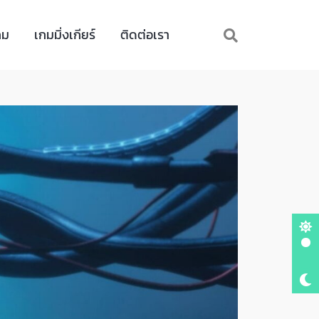
กม
เกมมิ่งเกียร์
ติดต่อเรา