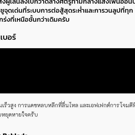
ะส่งผู้เล่นลงไปกวาดล้างศัตรูท่ามกลางแสงไฟนีออน
ยชูจุดเด่นที่ระบบการต่อสู้สุดระห่ำและการวนลูปที่ทุก
งที่เหนือชั้นกว่าเดิมครับ
เบอร์
มเร็วสูง การแดชหลบหลีกที่ลื่นไหล และเอฟเฟกต์การโจมตีที
ทบหยุดหายใจครับ