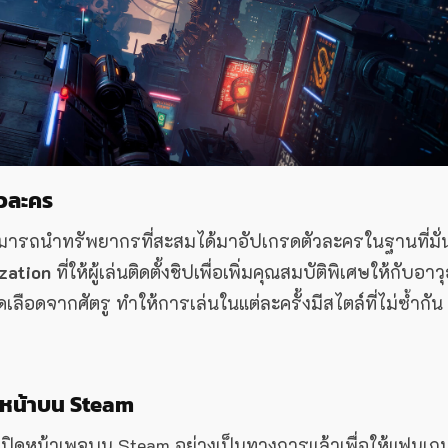
วละคร
สามารถนำทรัพยากรที่สะสมได้มาอัปเกรดตัวละครในฐานที่มั่
zation
ที่ให้ผู้เล่นติดตั้งชิปเพื่อเพิ่มคุณสมบัติพิเศษให้กับอาว
ือดจากศัตรู ทำให้การเล่นในแต่ละครั้งมีสไตล์ที่ไม่ซ้ำกัน
หน้าบน Steam
เปิดหน้าเพจบน Steam อย่างเป็นทางการแล้วเพื่อให้แฟนเก