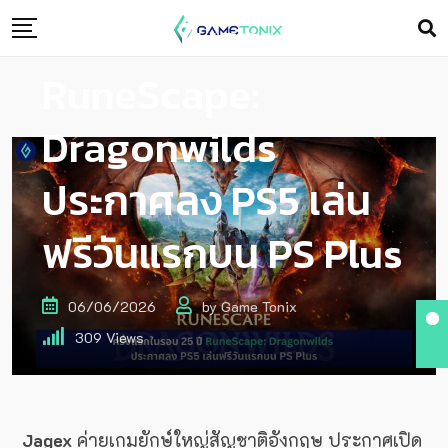
ครั้งแรกในรอบ 25 ปี
RuneScape:
Dragonwilds
ประกาศลง PS5 เล่น
ฟรีวันแรกบน PS Plus
06/06/2026
by
Game Tonix
309
Views
Jagex
ค่ายเกมยักษ์ใหญ่สัญชาติอังกฤษ ประกาศเปิด