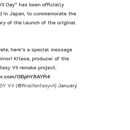
II Day” has been officially
ed in Japan, to commemorate the
ry of the launch of the original
rate, here’s a special message
inori Kitase, producer of the
tasy VII remake project.
tter.com/GBphY8AYR4
 VII (@finalfantasyvii)
January