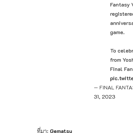
Fantasy V
register
anniversa
game.
To celeb
from Yosh
Final Fan
pic.twi
— FINAL FANTASY
31, 2023
ที่มา:
Gematsu