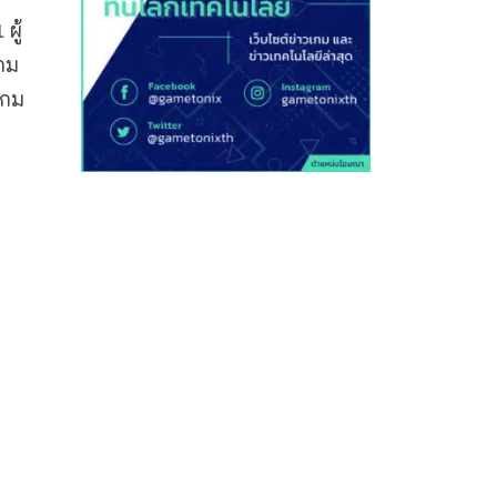
ผู้
กม
เกม