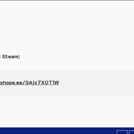
น
Steam
)
/shope.ee/3Ajc7X0T1W