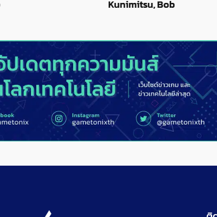
Kunimitsu, Bob
ติ