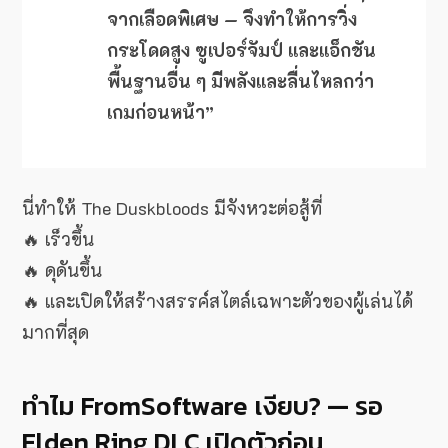
จากเลือดพิเศษ — จึงทำให้การวิ่ง
กระโดดสูง ซูเปอร์จัมป์ และแอ็กชัน
พื้นฐานอื่น ๆ มีพลังและลื่นไหลกว่า
เกมก่อนหน้า”
นี่ทำให้ The Duskbloods มีจังหวะต่อสู้ที่
🔥 เร็วขึ้น
🔥 ดุดันขึ้น
🔥 และเปิดให้สร้างสรรค์สไตล์เฉพาะตัวของผู้เล่นได้
มากที่สุด
ทำไม FromSoftware เงียบ? — รอ
Elden Ring DLC เปิดตัวก่อน