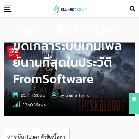
“ก่อน Sekiro วาง
ขาย” — ลือว่าใช้เวลา
ขัดเกลาระบบเกมเพล
ย์นานที่สุดในประวัติ
FromSoftware
25/11/2025
by
Game Tonix
1360
Views
สารบัญ
[
แสดง หัวข้อเนื้อหา
]