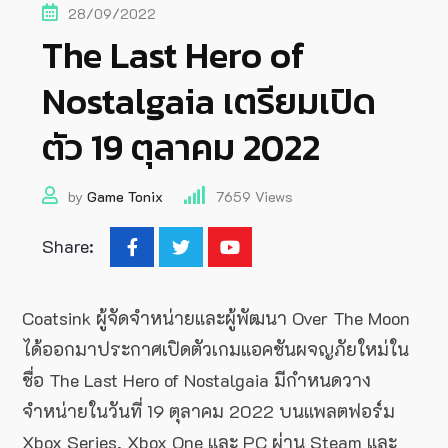
28/09/2022
The Last Hero of
Nostalgaia เตรียมเปิด
ตัว 19 ตุลาคม 2022
by
Game Tonix
7659
Views
Share:
Coatsink ผู้จัดจำหน่ายและผู้พัฒนา Over The Moon
ได้ออกมาประกาศเปิดตัวเกมแอคชันผจญภัยใหม่ใน
ชื่อ The Last Hero of Nostalgaia มีกำหนดวาง
จำหน่ายในวันที่ 19 ตุลาคม 2022 บนแพลตฟอร์ม
Xbox Series, Xbox One และ PC ผ่าน Steam และ