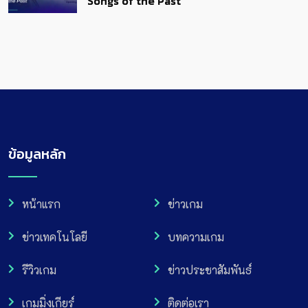
Songs of the Past
ข้อมูลหลัก
หน้าแรก
ข่าวเกม
ข่าวเทคโนโลยี
บทความเกม
รีวิวเกม
ข่าวประชาสัมพันธ์
เกมมิ่งเกียร์
ติดต่อเรา