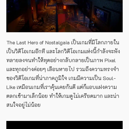
The Last Hero of Nostalgaia เป็นเกมที่มีโลกภายใน
เป็นวิดีโอเกมอีกที และโลกวิดีโอเกมแห่งนี้กำลังจะพัง
ทลายลงจนทำให้ทุดอย่างกลับกลายเป็นภาพ Pixel
และทุกอย่างค่อยๆ เลือนหายไป รวมถึงความทรงจำ
ของวิดีโอเกมที่น่าภาคภูมิใจ เกมมีความเป็น Soul-
Like เหมือนเกมที่เราคุ้นเคยกันดี แต่ก็แอบแฝงความ
ตลกเข้ามาเล็กน้อย ทำให้เกมดูไม่เครียดมาก และน่า
สนใจอยู่ไม่น้อย