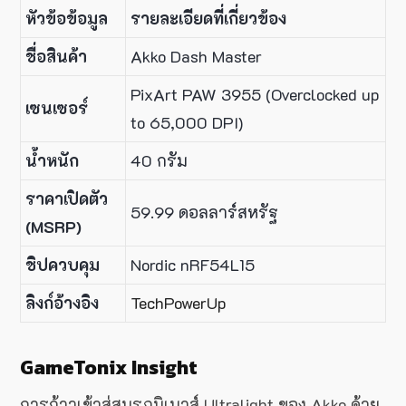
หัวข้อข้อมูล
รายละเอียดที่เกี่ยวข้อง
ชื่อสินค้า
Akko Dash Master
PixArt PAW 3955 (Overclocked up
เซนเซอร์
to 65,000 DPI)
น้ำหนัก
40 กรัม
ราคาเปิดตัว
59.99 ดอลลาร์สหรัฐ
(MSRP)
ชิปควบคุม
Nordic nRF54L15
ลิงก์อ้างอิง
TechPowerUp
GameTonix Insight
การก้าวเข้าสู่สมรภูมิเมาส์ Ultralight ของ Akko ด้วย