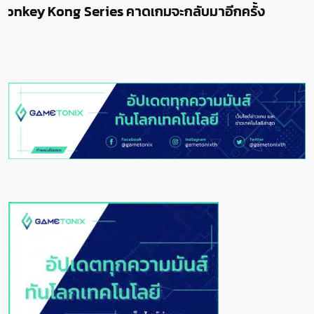
บมาอีกครั้ง
Bananza ย้ำ “ความสดใหม่” คือมา
การสร้างเกมถัดไป