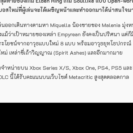
ตัวสุดท้ายของเกม Elden Ring เกม Soullike แบบ Open-wor
็นบอสใหม่ที่ผู้เล่นจะได้เผชิญหน้าและทำออกมาได้น่าสนใจม
้เล่นออกเดินทางตามหา Miquella น้องชายของ Malenia มุ่งห
ึงแม้ว่าเป้าหมายของเหล่า Empyrean ยังคงเป็นปริศนา แต่ก็ม
ประโยชน์จากอาวุธแบบใหม่ 8 แบบ พร้อมอาวุธยุทโธปกรณ์
ใหม่ เหล่าขี่เถ้าวิญญาณ (Spirit Ashes) และอีกมากมาย
างจำหน่ายบน Xbox Series X/S, Xbox One, PS4, PS5 และ
 DLC นี้ได้รับคะแนนบนเว็บไซต์ Metacritic สูงสุดตลอดกาล