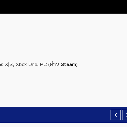
es X|S, Xbox One, PC (ผ่าน
Steam
)