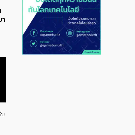
ส
มา
ับ