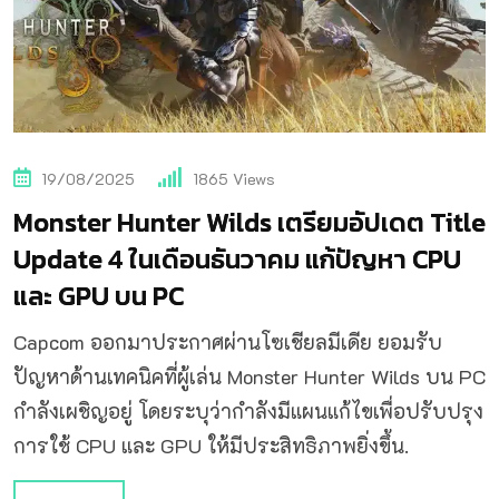
19/08/2025
1865
Views
Monster Hunter Wilds เตรียมอัปเดต Title
Update 4 ในเดือนธันวาคม แก้ปัญหา CPU
และ GPU บน PC
Capcom ออกมาประกาศผ่านโซเชียลมีเดีย ยอมรับ
ปัญหาด้านเทคนิคที่ผู้เล่น Monster Hunter Wilds บน PC
กำลังเผชิญอยู่ โดยระบุว่ากำลังมีแผนแก้ไขเพื่อปรับปรุง
การใช้ CPU และ GPU ให้มีประสิทธิภาพยิ่งขึ้น.