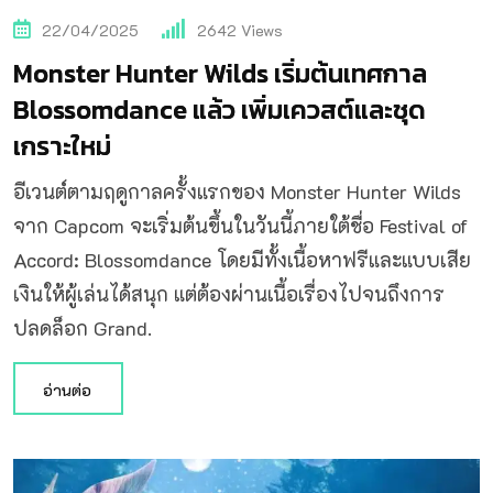
22/04/2025
2642
Views
Monster Hunter Wilds เริ่มต้นเทศกาล
Blossomdance แล้ว เพิ่มเควสต์และชุด
เกราะใหม่
อีเวนต์ตามฤดูกาลครั้งแรกของ Monster Hunter Wilds
จาก Capcom จะเริ่มต้นขึ้นในวันนี้ภายใต้ชื่อ Festival of
Accord: Blossomdance โดยมีทั้งเนื้อหาฟรีและแบบเสีย
เงินให้ผู้เล่นได้สนุก แต่ต้องผ่านเนื้อเรื่องไปจนถึงการ
ปลดล็อก Grand.
อ่านต่อ