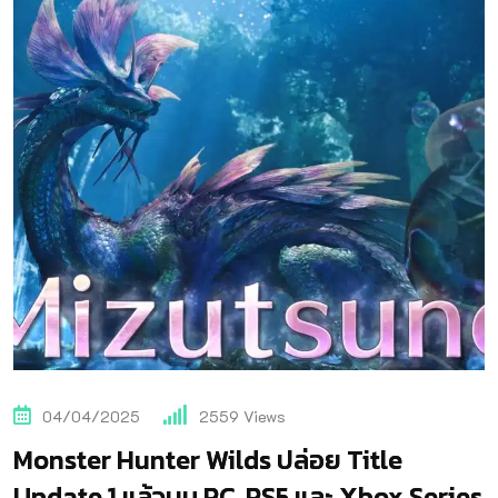
04/04/2025
2559
Views
Monster Hunter Wilds ปล่อย Title
Update 1 แล้วบน PC, PS5 และ Xbox Series