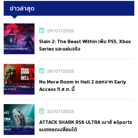
ข่าวล่าสุด
29/07/2026
Slain 2: The Beast Within เพิ่ม PS5, Xbox
Series และแผ่นจริง
29/07/2026
No More Room in Hell 2 ออกจาก Early
Access 11 ส.ค. นี้
23/07/2026
ATTACK SHARK RS6 ULTRA เมาส์ eSports
แบตถอดเปลี่ยนได้