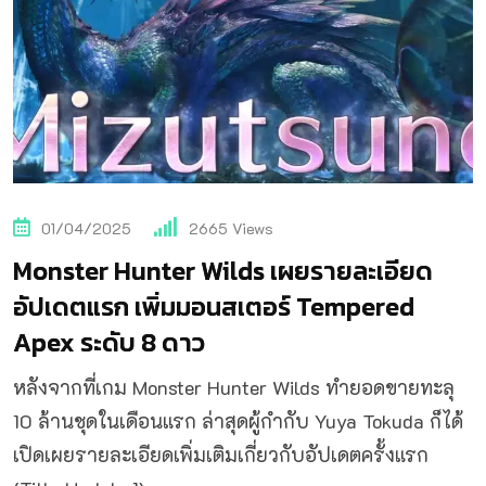
01/04/2025
2665
Views
Monster Hunter Wilds เผยรายละเอียด
อัปเดตแรก เพิ่มมอนสเตอร์ Tempered
Apex ระดับ 8 ดาว
หลังจากที่เกม Monster Hunter Wilds ทำยอดขายทะลุ
10 ล้านชุดในเดือนแรก ล่าสุดผู้กำกับ Yuya Tokuda ก็ได้
เปิดเผยรายละเอียดเพิ่มเติมเกี่ยวกับอัปเดตครั้งแรก