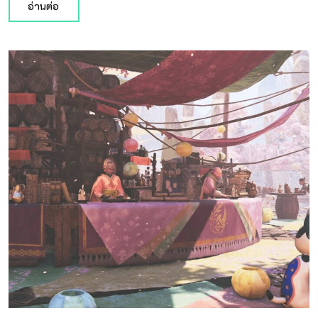
อ่านต่อ