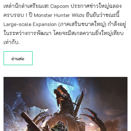
เหล่านักล่าเตรียมเฮ! Capcom ประกาศข่าวใหญ่ฉลอง
ครบรอบ 1 ปี Monster Hunter Wilds ยืนยันว่าขณะนี้
Large-scale Expansion (ภาคเสริมขนาดใหญ่) กำลังอยู่
ในระหว่างการพัฒนา โดยจะมีสเกลความยิ่งใหญ่เทียบ
เท่ากับ.
อ่านต่อ