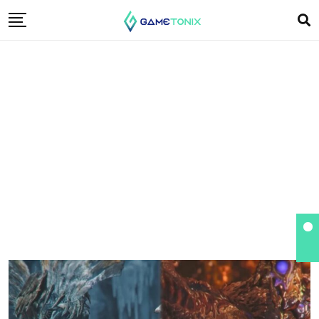
Monster Hunter
Wilds