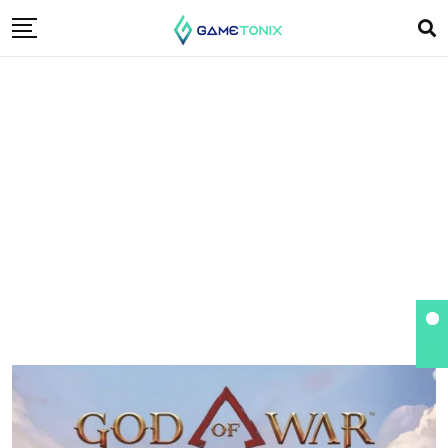
God of War
Ragnarok