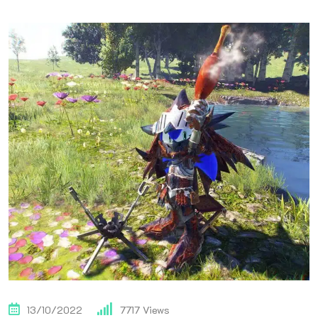
13/10/2022
7717
Views