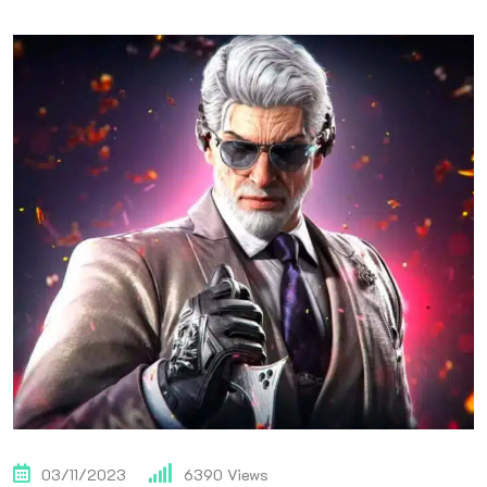
03/11/2023
6390
Views