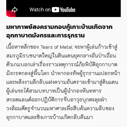
มหากาพย์สงครามกอบกู้เกาะบ้านเกิดจาก
อุกกาบาตมังกรและการรุกราน
เนื้อหาหลักของ Tears of Metal จะพาผู้เล่นก้าวเข้าสู่
สมรภูมิรบขนาดใหญ่ในดินแดนยุคกลางอันป่าเถื่อน
ตัวเกมบอกเล่าเรื่องราวเหตุการณ์ภัยพิบัติอุกกาบาต
มังกรตกลงสู่พื้นโลก นำพากองทัพผู้รุกรานแปลกหน้า
และพลังงานลึกลับแฝงความอันตรายเข้ามาสู่ดินแดน
ผู้เล่นจะได้สวมบทบาทเป็นผู้นำกองพันทหาร
สกอตแลนด์ออกปฏิบัติการจับอาวุธบุกตะลุยฝ่า
วงล้อมศัตรูจำนวนมหาศาลเพื่อสืบค้นความลับของ
อุกกาบาตและชิงเกาะบ้านเกิดกลับคืนมา