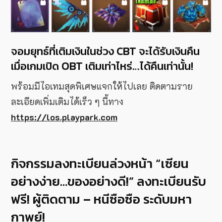
จอมยุทธ์ที่เติมเงินในช่วง CBT จะได้รับเงินคืน
เมื่อเกมเปิด OBT เติมเท่าไหร่…ได้คืนเท่านั้น!
พร้อมมีไอเทมสุดพิเศษแจกให้ไปเลย ติดตามราย
ละเอียดเพิ่มเติมได้เร็ว ๆ นี้ทาง
https://los.playpark.com
กิจกรรมลงทะเบียนล่วงหน้า “เซียน
อย่างง่าย…ของอย่างดี!” ลงทะเบียนรับ
ฟรี! ผู้ติดตาม – หนีซือซือ ระดับมหา
กาพย์!