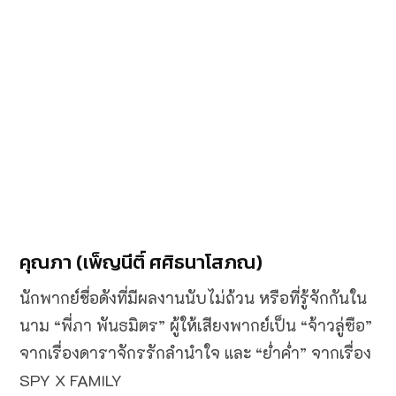
คุณภา (เพ็ญนีติ์ ศศิธนาโสภณ)
นักพากย์ชื่อดังที่มีผลงานนับไม่ถ้วน หรือที่รู้จักกันใน
นาม “พี่ภา พันธมิตร” ผู้ให้เสียงพากย์เป็น “จ้าวลู่ซือ”
จากเรื่องดาราจักรรักลำนำใจ และ “ย่ำค่ำ” จากเรื่อง
SPY X FAMILY