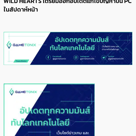
WILD HEARTS เตรียมออกอัปเดตแก้ไขปัญหาบน PC
ในสัปดาห์หน้า