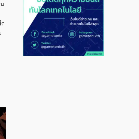
ใน
ึก
ม