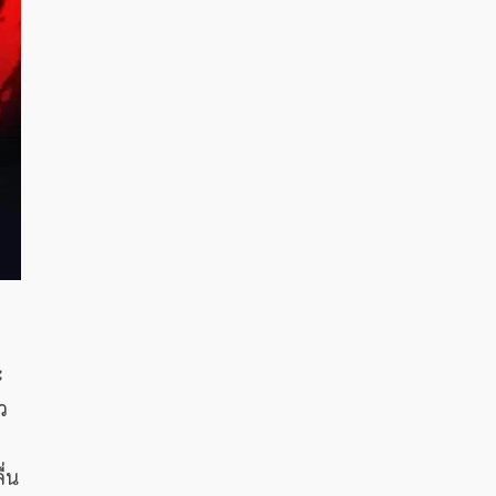
ะ
ว
่น