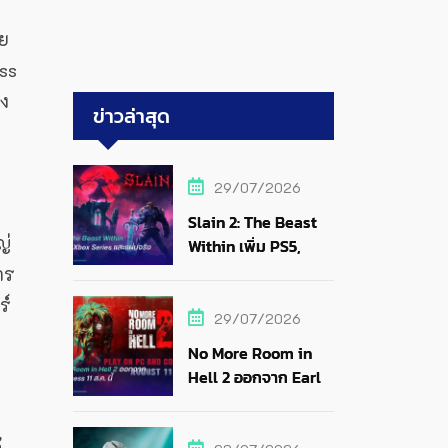
ดย
ss
าง
ข่าวล่าสุด
29/07/2026
Slain 2: The Beast
ญ่
Within เพิ่ม PS5,
Xbox Series และแผ่น
าร
จริง
ร์
29/07/2026
No More Room in
Hell 2 ออกจาก Early
Access 11 ส.ค. นี้
้