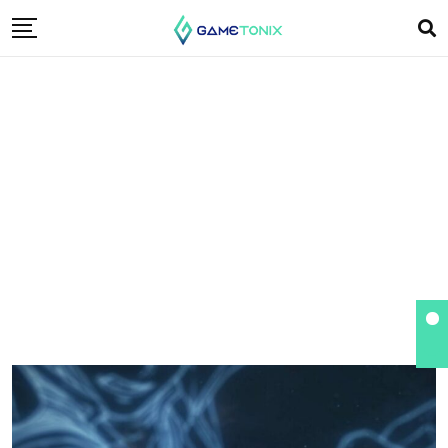
Granblue Fantasy:
Versus Rising