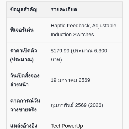
ข้อมูลสำคัญ
รายละเอียด
Haptic Feedback, Adjustable
ฟีเจอร์เด่น
Induction Switches
ราคาเปิดตัว
$179.99 (ประมาณ 6,300
(ประมาณ)
บาท)
วันเปิดสั่งจอง
19 มกราคม 2569
ล่วงหน้า
คาดการณ์วัน
กุมภาพันธ์ 2569 (2026)
วางขายจริง
แหล่งอ้างอิง
TechPowerUp