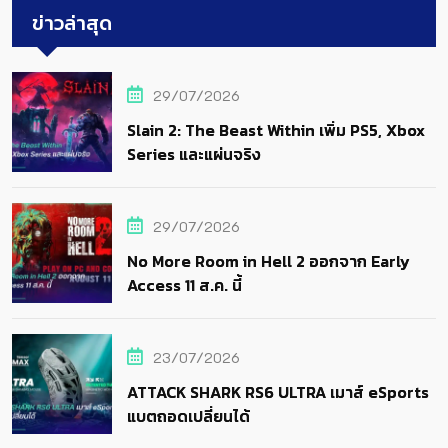
ข่าวล่าสุด
29/07/2026
Slain 2: The Beast Within เพิ่ม PS5, Xbox
Series และแผ่นจริง
29/07/2026
No More Room in Hell 2 ออกจาก Early
Access 11 ส.ค. นี้
23/07/2026
ATTACK SHARK RS6 ULTRA เมาส์ eSports
แบตถอดเปลี่ยนได้