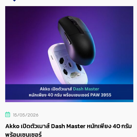
15/05/2026
Akko เปิดตัวเมาส์ Dash Master หนักเพียง 40 กรัม
พร้อมเซนเซอร์