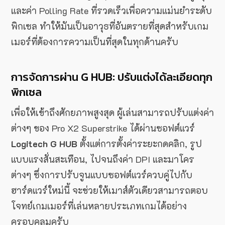
และค่า Polling Rate ที่รวดเร็วเพื่อความแม่นยำระดับ
พิกเซล ทำให้มันเป็นอาวุธที่อันตรายที่สุดสำหรับเกม
เมอร์ที่ต้องการความเป็นที่สุดในทุกด้านครับ
การจัดการผ่าน G HUB: ปรับแต่งได้ละเอียดทุก
พิกเซล
เพื่อให้เข้าถึงศักยภาพสูงสุด ผู้เล่นสามารถปรับแต่งค่า
ต่างๆ ของ Pro X2 Superstrike ได้ผ่านซอฟต์แวร์
Logitech G HUB
ตั้งแต่การตั้งค่าระยะกดคลิก, รูป
แบบแรงสั่นสะเทือน, ไปจนถึงค่า DPI และมาโคร
ต่างๆ ซึ่งการปรับจูนแบบซอฟต์แวร์ควบคู่ไปกับ
ฮาร์ดแวร์ใหม่นี้ จะช่วยให้เมาส์ตัวเดียวสามารถตอบ
โจทย์เกมเมอร์ที่เล่นหลายประเภทเกมได้อย่าง
ครอบคลุมครับ