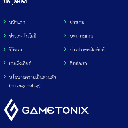
ข้อมูลหลัก
หน้าแรก
ข่าวเกม
ข่าวเทคโนโลยี
บทความเกม
รีวิวเกม
ข่าวประชาสัมพันธ์
เกมมิ่งเกียร์
ติดต่อเรา
นโยบายความเป็นส่วนตัว
(Privacy Policy)