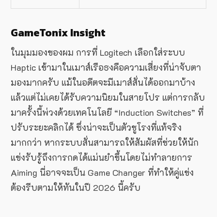
GameTonix Insight
ในมุมมองของผม การที่ Logitech เลือกใส่ระบบ
Haptic เข้ามาในเมาส์เรือธงคือความเสี่ยงที่น่าจับตา
มองมากครับ แม้ในอดีตจะมีเมาส์สั่นได้ออกมาบ้าง
แล้วแต่ไม่เคยได้รับความนิยมในสายโปร แต่การกลับ
มาครั้งนี้พ่วงด้วยเทคโนโลยี “Induction Switches” ที่
ปรับระยะคลิกได้ ซึ่งน่าจะเป็นตัวชูโรงที่แท้จริง
มากกว่า หากระบบสั่นสามารถให้สัมผัสที่ช่วยให้นัก
แข่งรับรู้ถึงการกดได้แม่นยำขึ้นโดยไม่ทำลายการ
Aiming นี่อาจจะเป็น Game Changer ที่ทำให้คู่แข่ง
ต้องรีบตามให้ทันในปี 2026 นี้ครับ