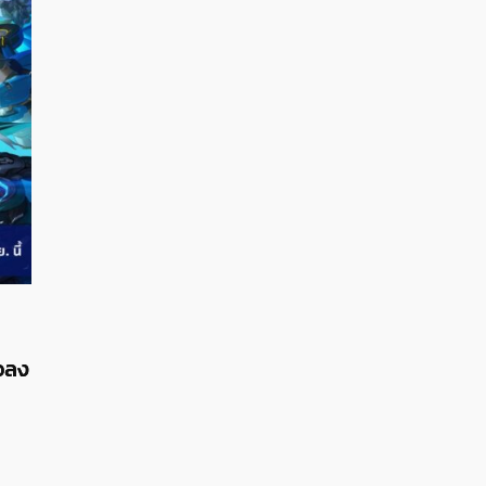
08/01/2026
howcase ใหญ่
ล้างตารอ! ลือสนั่น Blizzard เตรียมเปิด
StarCraft Shooter มุมมองบุคคลที่สา
BlizzCon