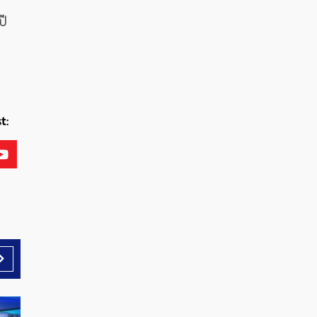
ปี
t: