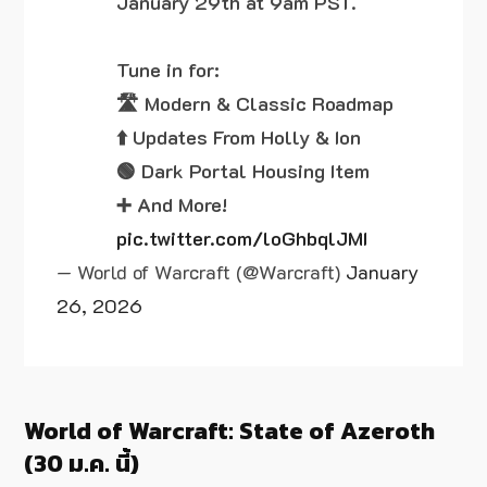
January 29th at 9am PST.
Tune in for:
🛣️ Modern & Classic Roadmap
⬆️ Updates From Holly & Ion
🟢 Dark Portal Housing Item
➕ And More!
pic.twitter.com/loGhbqlJMI
— World of Warcraft (@Warcraft)
January
26, 2026
World of Warcraft: State of Azeroth
(30 ม.ค. นี้)