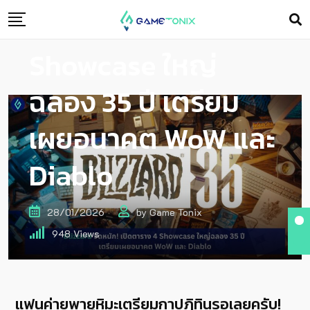
เปิดตาราง 4
Showcase ใหญ่
ฉลอง 35 ปี เตรียม
เผยอนาคต WoW และ
Diablo
28/01/2026
by
Game Tonix
948
Views
แฟนค่ายพายุหิมะเตรียมกาปฏิทินรอเลยครับ!