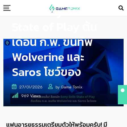
หนัก Sony จ่อจัด
State of Play ต้น
เดือน ก.พ. ขนทัพ
Wolverine และ
Saros โชว์ของ
27/01/2026
by
Game Tonix
969
Views
แฟนอารยธรรมเตรียมตัวให้พร้อมครับ! มี