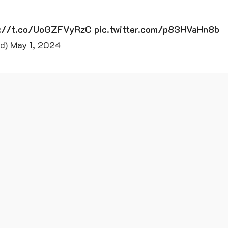
s://t.co/UoGZFVyRzC
pic.twitter.com/p83HVaHn8b
ed)
May 1, 2024