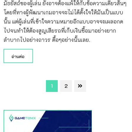
มัธยัสถ์ของผู้เล่น ยังอาจต้องแพ้ให้กับข้อความเดียวสั้นๆ
โดยที่ทางผู้พัฒนาเกมอาจจะไม่ได้ตั้งใจให้มันเป็นแบบ
นั้น แต่ผู้เล่นที่เข้าใจความหมายอีกแบบอาจจะเผลอกด
ไปจนทำให้ต้องสูญเสียรถที่เก็บเงินซื้อมาอย่างยาก
ลำบากไปอย่างถาวร ดื้อๆอย่างนั้นเลย.
อ่านต่อ
1
2