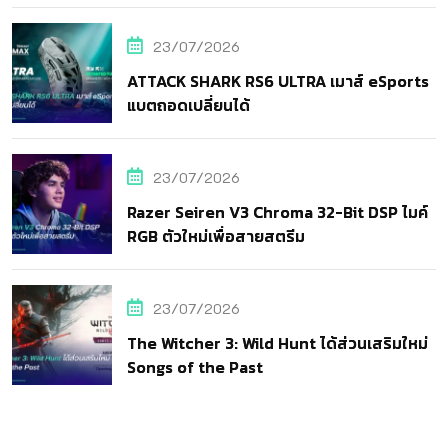
23/07/2026
ATTACK SHARK RS6 ULTRA เมาส์ eSports
แบตถอดเปลี่ยนได้
23/07/2026
Razer Seiren V3 Chroma 32-Bit DSP ไมค์
RGB ตัวใหม่เพื่อสายสตรีม
23/07/2026
The Witcher 3: Wild Hunt ได้ส่วนเสริมใหม่
Songs of the Past