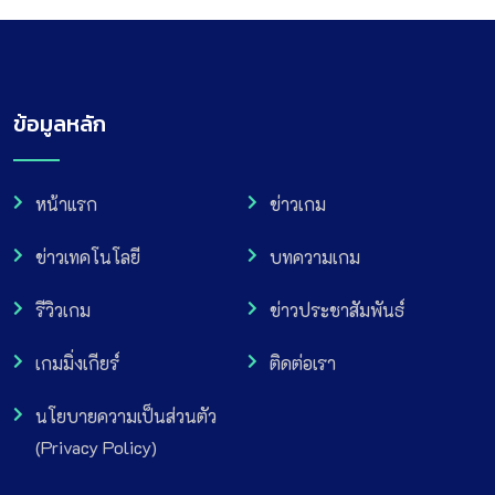
ข้อมูลหลัก
หน้าแรก
ข่าวเกม
ข่าวเทคโนโลยี
บทความเกม
รีวิวเกม
ข่าวประชาสัมพันธ์
เกมมิ่งเกียร์
ติดต่อเรา
นโยบายความเป็นส่วนตัว
(Privacy Policy)