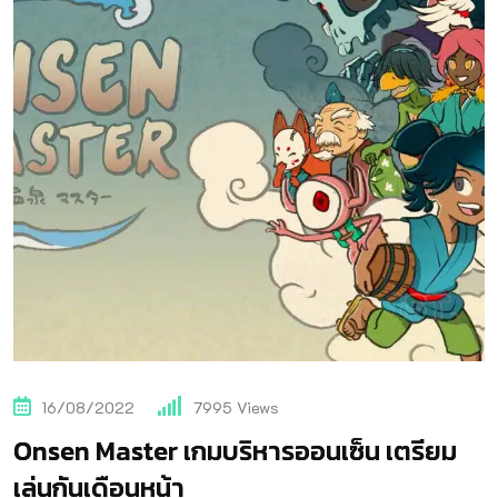
16/08/2022
7995
Views
Onsen Master เกมบริหารออนเซ็น เตรียม
เล่นกันเดือนหน้า