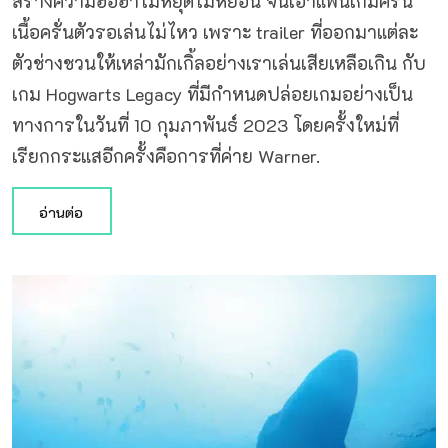
สร้างความฮือฮาไม่หยุดไม่หย่อน จนเอาแฟนเกมครั่น
เนื้อครั่นตัวรอเล่นไม่ไหว เพราะ trailer ที่ออกมาแต่ละ
ตัวช่างชวนให้เหล่ามักเกิ้ลอย่างเราเล่นเสียเหลือเกิน กับ
เกม Hogwarts Legacy ที่มีกำหนดปล่อยเกมอย่างเป็น
ทางการในวันที่ 10 กุมภาพันธ์ 2023 โดยครั้งใหม่ที่
เรียกกระแสอีกครั้งคือการที่ค่าย Warner.
อ่านต่อ