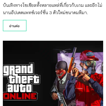
บันเทิงทางโซเชียลทั้งหลายแหล่ที่เกี่ยวกับเกม และอีกไม่
นานอัปเดตแพทช์เวอร์ชั่น 3 ตัวใหม่ขนาดมหึมา.
อ่านต่อ