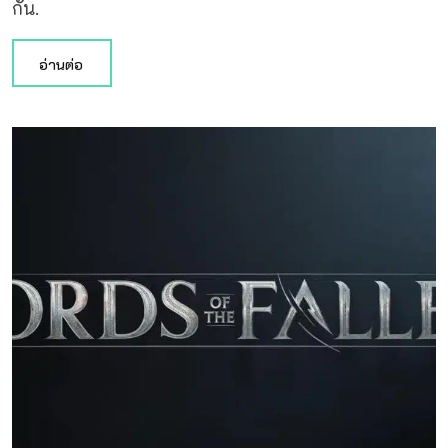
กัน.
อ่านต่อ