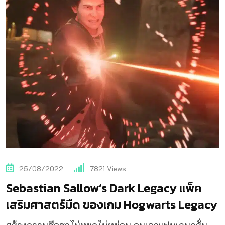
25/08/2022
7821
Views
Sebastian Sallow’s Dark Legacy แพ็ค
เสริมศาสตร์มืด ของเกม Hogwarts Legacy