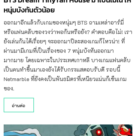
หนุ่มบังทันตัวน้อย
ออกมาอีกแล้วกับเกมของหนุ่มๆ BTS ถามเหล่าอาร์มี่
หรือแฟนคลับของวงว่าพอกันหรือยัง? คำตอบคือไม่! เรา
ยังเล่นกันได้เรื่อยๆ จะออกมาปีละสองเกมก็ไหวน่า! ที่
ผ่านมามีเกมที่เป็นเรื่องของ 7 หนุ่มบังทันออกมา
มากมาย โดยเฉพาะในประเทศเกาหลี บางเกมแฟนคลับ
เป็นคนทำขึ้นมาเองยังได้รับกระแสตอบรับดี รอบนี้
Netmarble ที่ยังคงเป็นพันธมิตรที่เหนียวแน่นก็เข็นเกม
ของ.
อ่านต่อ