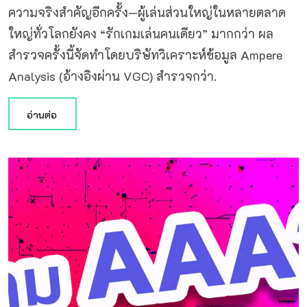
ความจริงสำคัญอีกครั้ง—ผู้เล่นส่วนใหญ่ในหลายตลาด
ใหญ่ทั่วโลกยังคง “รักเกมเล่นคนเดียว” มากกว่า ผล
สำรวจครั้งนี้จัดทำโดยบริษัทวิเคราะห์ข้อมูล Ampere
Analysis (อ้างอิงผ่าน VGC) สำรวจกว่า.
อ่านต่อ