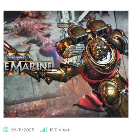
26/11/2025
1331
Views